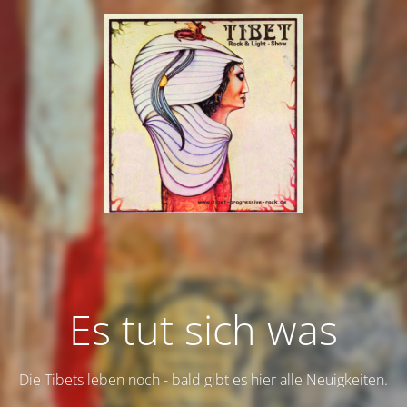
Es tut sich was
Die Tibets leben noch - bald gibt es hier alle Neuigkeiten.