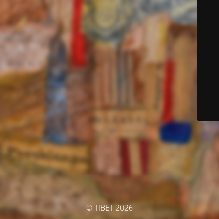
© TIBET 2026