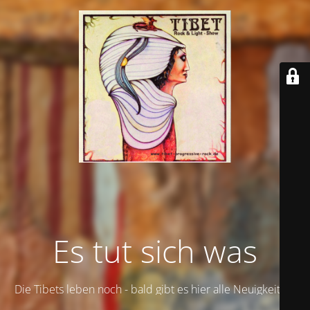
Es tut sich was
Die Tibets leben noch - bald gibt es hier alle Neuigkeiten.