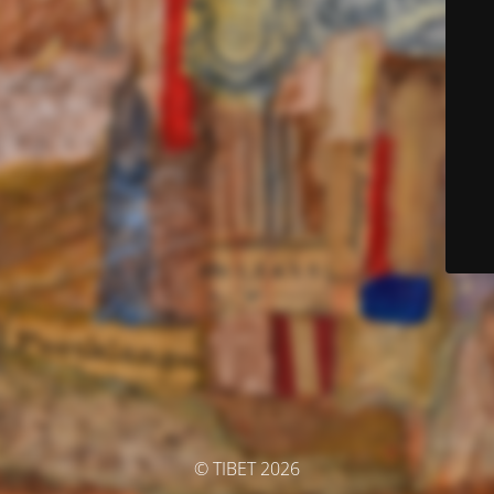
© TIBET 2026